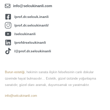
info@selcukinanli.com
/prof.dr.selcuk.inanli
/prof.dr.selcukinanli/
/selcukinanli
/profdrselcukinanli
/@prof.dr.selcukinanli
About Us
Burun estetiği
, hekimin sanata ilişkin felsefesinin canlı dokular
üzerinde hayat bulmasıdır… Estetik, güzel üstünde yoğunlaşma
sanatıdır, güzel olanı aramak, duyumsamak ve yaratmaktır.
info@selcukinanli.com