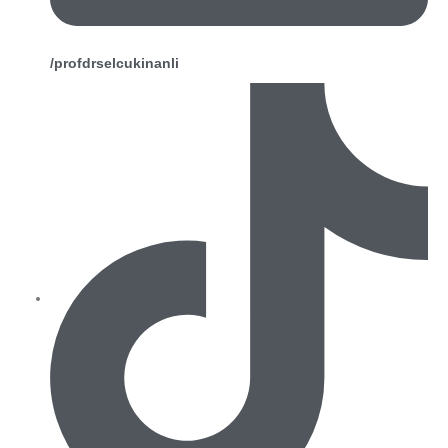
/profdrselcukinanli