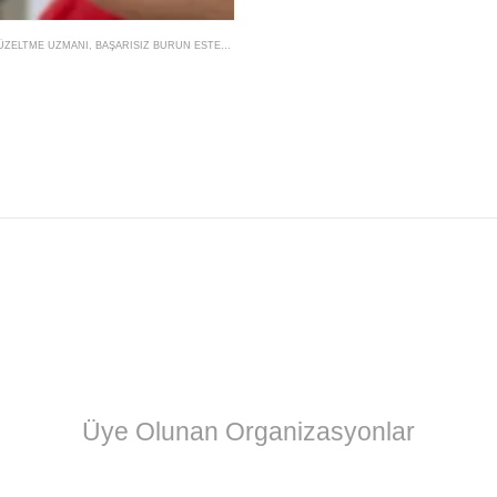
ÜZELTME UZMANI
,
BAŞARISIZ BURUN ESTETIĞI NASIL DÜZELTILIR
,
BURUN ESTETIĞI YENILEME
,
Üye Olunan Organizasyonlar