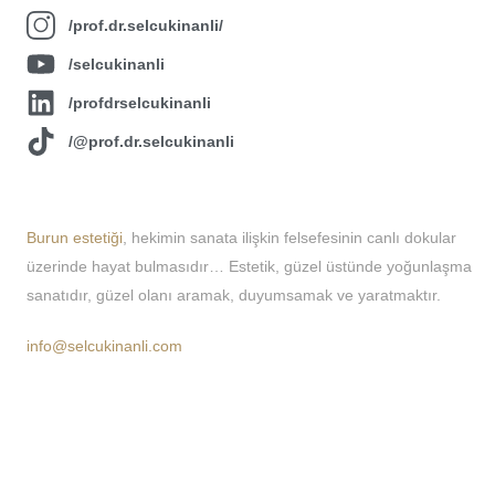
/prof.dr.selcukinanli/
/selcukinanli
/profdrselcukinanli
/@prof.dr.selcukinanli
About Us
Burun estetiği
, hekimin sanata ilişkin felsefesinin canlı dokular
üzerinde hayat bulmasıdır… Estetik, güzel üstünde yoğunlaşma
sanatıdır, güzel olanı aramak, duyumsamak ve yaratmaktır.
info@selcukinanli.com