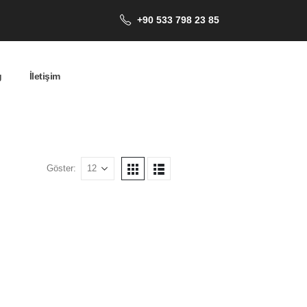
+90 533 798 23 85
g
İletişim
Göster: