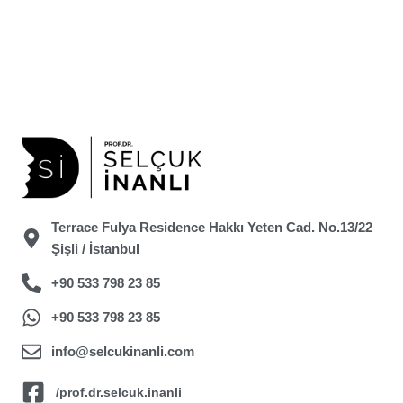
Terrace Fulya Residence Hakkı Yeten Cad. No.13/22
Şişli / İstanbul
+90 533 798 23 85
+90 533 798 23 85
info@selcukinanli.com
/prof.dr.selcuk.inanli