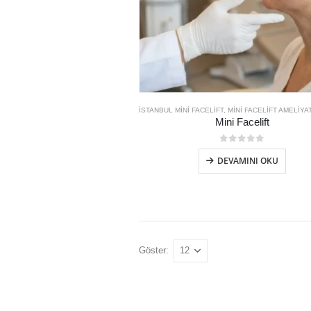
İSTANBUL MINI FACELIFT
,
MINI FACELIFT AMELIYAT
Mini Facelift
0
out of 5
DEVAMINI OKU
Göster: