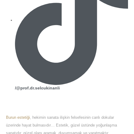
/@prof.dr.selcukinanli
About Us
Burun estetiği
, hekimin sanata ilişkin felsefesinin canlı dokular
üzerinde hayat bulmasıdır… Estetik, güzel üstünde yoğunlaşma
sanatıdır, güzel olanı aramak, duyumsamak ve yaratmaktır.