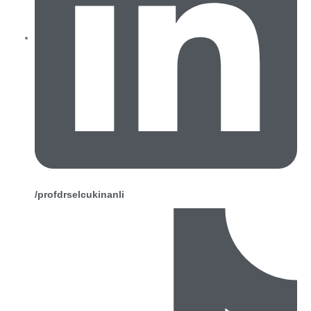
/profdrselcukinanli