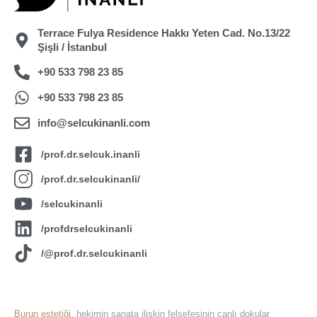
Terrace Fulya Residence Hakkı Yeten Cad. No.13/22
Şişli / İstanbul
+90 533 798 23 85
+90 533 798 23 85
info@selcukinanli.com
/prof.dr.selcuk.inanli
/prof.dr.selcukinanli/
/selcukinanli
/profdrselcukinanli
/@prof.dr.selcukinanli
About Us
Burun estetiği
, hekimin sanata ilişkin felsefesinin canlı dokular