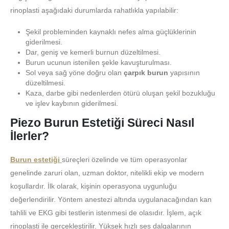
rinoplasti aşağıdaki durumlarda rahatlıkla yapılabilir:
Şekil probleminden kaynaklı nefes alma güçlüklerinin
giderilmesi.
Dar, geniş ve kemerli burnun düzeltilmesi.
Burun ucunun istenilen şekle kavuşturulması.
Sol veya sağ yöne doğru olan
çarpık burun
yapısının
düzeltilmesi.
Kaza, darbe gibi nedenlerden ötürü oluşan şekil bozukluğu
ve işlev kaybının giderilmesi.
Piezo Burun Estetiği Süreci Nasıl
İlerler?
Burun estetiği
süreçleri özelinde ve tüm operasyonlar
genelinde zaruri olan, uzman doktor, nitelikli ekip ve modern
koşullardır. İlk olarak, kişinin operasyona uygunluğu
değerlendirilir. Yöntem anestezi altında uygulanacağından kan
tahlili ve EKG gibi testlerin istenmesi de olasıdır. İşlem, açık
rinoplasti ile gerçekleştirilir. Yüksek hızlı ses dalgalarının