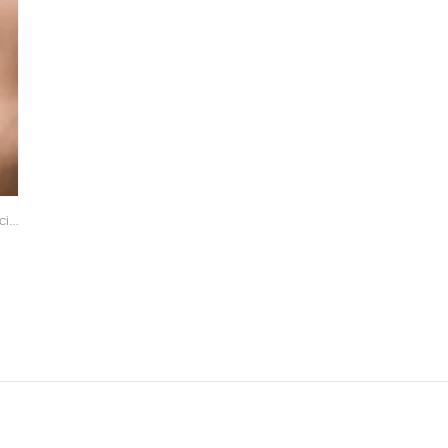
GEREKIR
,
BADEMCIK AMELIYATI UZMANI
,
İSTANBUL BADEMCIK A