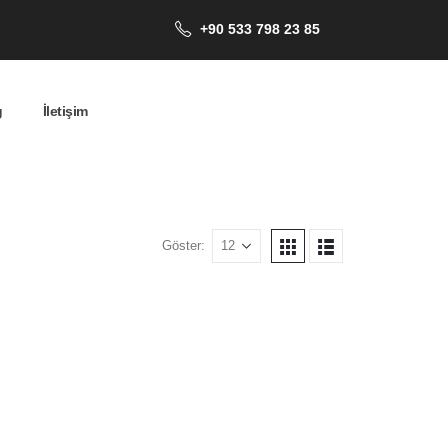
+90 533 798 23 85
g
İletişim
Göster: