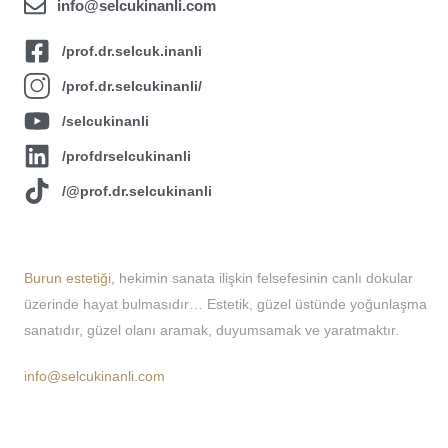
info@selcukinanli.com
/prof.dr.selcuk.inanli
/prof.dr.selcukinanli/
/selcukinanli
/profdrselcukinanli
/@prof.dr.selcukinanli
About Us
Burun estetiği
, hekimin sanata ilişkin felsefesinin canlı dokular
üzerinde hayat bulmasıdır… Estetik, güzel üstünde yoğunlaşma
sanatıdır, güzel olanı aramak, duyumsamak ve yaratmaktır.
info@selcukinanli.com