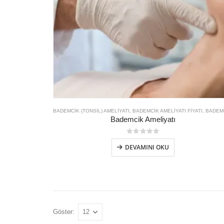
BADEMCIK (TONSIL) AMELIYATI
,
BADEMCIK AMELIYATI FIYATI
,
BADEMCIK AMELIYATI NE ZAMAN 
Bademcik Ameliyatı
0
out of 5
DEVAMINI OKU
Göster: